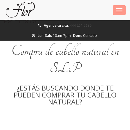
INICIO
Toggl
navig
TINTE Y MECHAS
Agenda tu cita:
444 201 5635
PEINADO Y MAQUILLAJE
Lun-Sab:
10am-7pm
Dom:
Cerrado
PEDICURE Y MANICURE SPA
Compra de cabello natural en
TRATAMIENTO DE
SLP
QUERATINA
EXTENSIONES DE CABELLO
NATURAL
¿ESTÁS BUSCANDO DONDE TE
PUEDEN COMPRAR TU CABELLO
COMPRA DE CABELLO
NATURAL
NATURAL?
CONTACTO